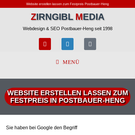
Website erstellen lassen zum Festpreis Postbauer-Heng
Z
IRNGIBL
M
EDIA
Webdesign & SEO Postbauer-Heng seit 1998
MENÜ
WEBSITE ERSTELLEN LASSEN ZUM
FESTPREIS IN POSTBAUER-HENG
Sie haben bei Google den Begriff