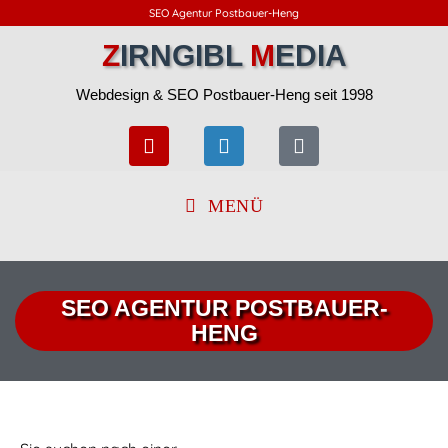
SEO Agentur Postbauer-Heng
Z
IRNGIBL
M
EDIA
Webdesign & SEO Postbauer-Heng seit 1998
MENÜ
SEO AGENTUR POSTBAUER-
HENG