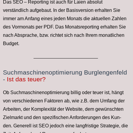
Das SEO – Reporting ist auch für Laien absolut
verständlich aufgebaut. In der Basisversion erhalten Sie
immer am Anfang eines jeden Monats die aktuellen Zahlen
des Vormonats per PDF. Das Monatsreporting erhalten Sie
nach Absprache, bzw. richtet sich nach Ihrem monatlichen
Budget.
Suchmaschinenoptimierung Burglengenfeld
-
Ist das teuer?
Ob Such­ma­schi­nen­op­ti­mie­rung bil­lig oder teu­er ist, hängt
von ver­schie­de­nen Fak­to­ren ab, wie z.B. dem Um­fang der
Ar­bei­ten, der Kom­ple­xi­tät der Web­site, dem ge­wünsch­ten
Ziel­markt und den spe­zi­fi­schen An­for­de­run­gen des Kun­
den. Ge­ne­rell ist SEO je­doch ei­ne lang­fris­ti­ge Stra­te­gie, die