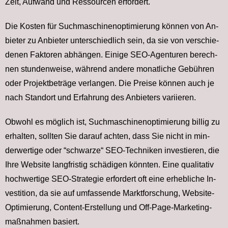
Zeit, Auf­wand und Res­sour­cen er­for­dert.
Die Kos­ten für Suchmaschinenoptimierung kön­nen von An­
bie­ter zu An­bie­ter un­ter­schied­lich sein, da sie von ver­schie­
de­nen Fak­to­ren ab­hän­gen. Ei­ni­ge SEO-Agen­tu­ren be­rech­
nen stun­den­wei­se, wäh­rend an­de­re mo­nat­li­che Ge­büh­ren
oder Pro­jekt­be­trä­ge ver­lan­gen. Die Prei­se kön­nen auch je
nach Stand­ort und Er­fah­rung des An­bie­ters va­ri­ie­ren.
Ob­wohl es mög­lich ist, Suchmaschinenoptimierung bil­lig zu
er­hal­ten, soll­ten Sie dar­auf ach­ten, dass Sie nicht in min­
der­wer­ti­ge oder “schwar­ze“ SEO-Tech­ni­ken in­ves­tie­ren, die
Ih­re Web­site lang­fris­tig schä­di­gen könn­ten. Ei­ne qua­li­ta­tiv
hoch­wer­ti­ge SEO-Stra­te­gie er­for­dert oft ei­ne er­heb­li­che In­
ves­ti­ti­on, da sie auf um­fas­sen­de Markt­for­schung, Web­site-
Op­ti­mie­rung, Con­tent-Er­stel­lung und Off-Pa­ge-Mar­ke­ting­
maß­nah­men ba­siert.